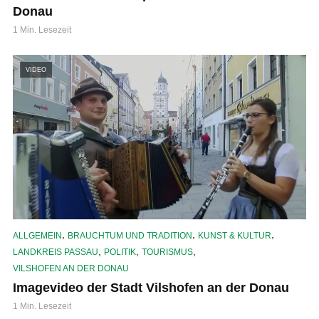
Donau
1 Min. Lesezeit
VIDEO
,
,
,
ALLGEMEIN
BRAUCHTUM UND TRADITION
KUNST & KULTUR
,
,
,
LANDKREIS PASSAU
POLITIK
TOURISMUS
VILSHOFEN AN DER DONAU
Imagevideo der Stadt Vilshofen an der Donau
1 Min. Lesezeit