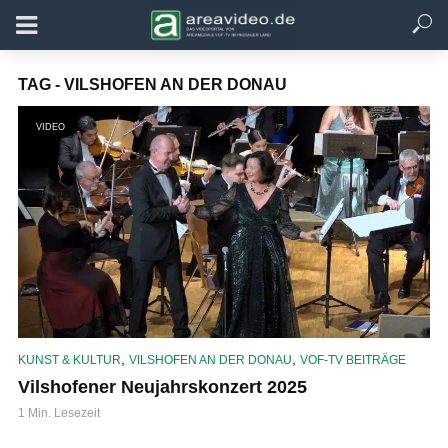
TAG - VILSHOFEN AN DER DONAU
VIDEO
,
,
KUNST & KULTUR
VILSHOFEN AN DER DONAU
VOF-TV BEITRÄGE
Vilshofener Neujahrskonzert 2025
1 Min. Lesezeit