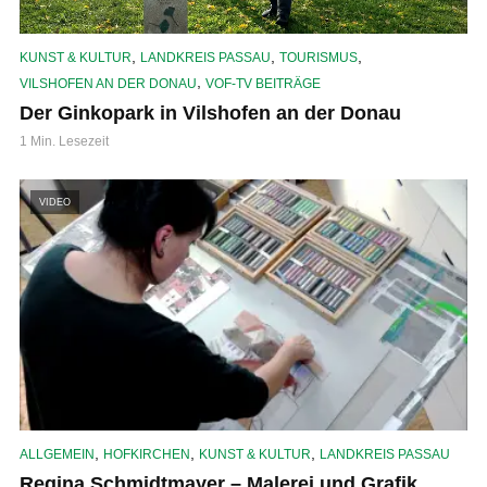
,
,
,
KUNST & KULTUR
LANDKREIS PASSAU
TOURISMUS
,
VILSHOFEN AN DER DONAU
VOF-TV BEITRÄGE
Der Ginkopark in Vilshofen an der Donau
1 Min. Lesezeit
VIDEO
,
,
,
ALLGEMEIN
HOFKIRCHEN
KUNST & KULTUR
LANDKREIS PASSAU
Regina Schmidtmayer – Malerei und Grafik