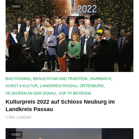
VIDEO
,
,
,
BAD FÜSSING
BRAUCHTUM UND TRADITION
HAARBACH
,
,
,
KUNST & KULTUR
LANDKREIS PASSAU
ORTENBURG
,
VILSHOFEN AN DER DONAU
VOF-TV BEITRÄGE
Kulturpreis 2022 auf Schloss Neuburg im
Landkreis Passau
1 Min. Lesezeit
VIDEO