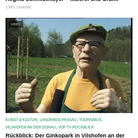
1 Min. Lesezeit
VIDEO
,
,
,
KUNST & KULTUR
LANDKREIS PASSAU
TOURISMUS
,
VILSHOFEN AN DER DONAU
VOF-TV RÜCKBLICK
Rückblick: Der Ginkopark in Vilshofen an der