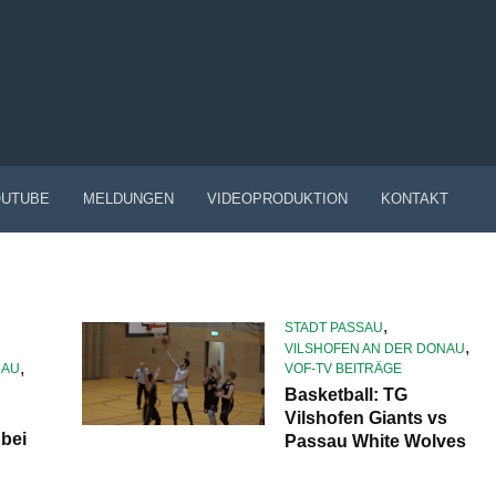
UTUBE
MELDUNGEN
VIDEOPRODUKTION
KONTAKT
,
STADT PASSAU
,
VILSHOFEN AN DER DONAU
,
NAU
VOF-TV BEITRÄGE
Basketball: TG
Vilshofen Giants vs
 bei
Passau White Wolves