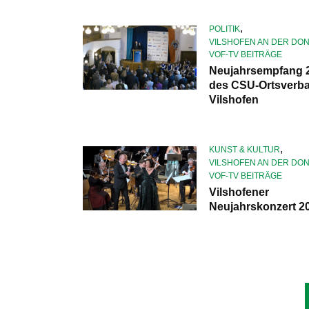
,
POLITIK
VILSHOFEN AN DER DO
VOF-TV BEITRÄGE
Neujahrsempfang 
des CSU-Ortsverb
Vilshofen
,
KUNST & KULTUR
VILSHOFEN AN DER DO
VOF-TV BEITRÄGE
Vilshofener
Neujahrskonzert 2