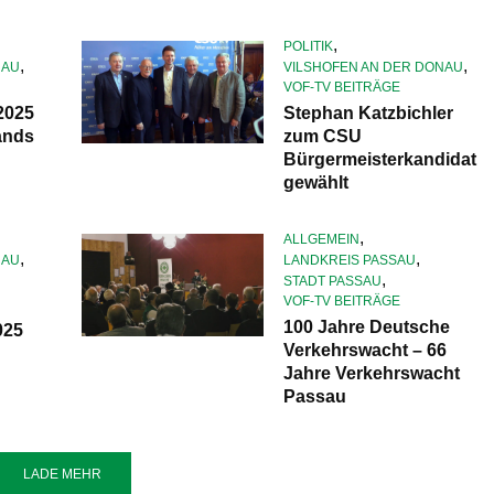
,
POLITIK
,
,
NAU
VILSHOFEN AN DER DONAU
VOF-TV BEITRÄGE
2025
Stephan Katzbichler
ands
zum CSU
Bürgermeisterkandidat
gewählt
,
ALLGEMEIN
,
,
NAU
LANDKREIS PASSAU
,
STADT PASSAU
VOF-TV BEITRÄGE
100 Jahre Deutsche
025
Verkehrswacht – 66
Jahre Verkehrswacht
Passau
LADE MEHR