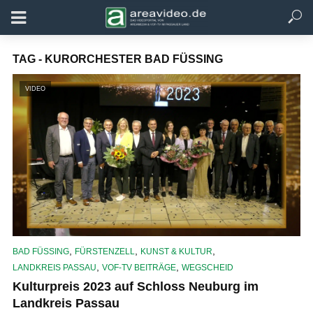
TAG - KURORCHESTER BAD FÜSSING
VIDEO
,
,
,
BAD FÜSSING
FÜRSTENZELL
KUNST & KULTUR
,
,
LANDKREIS PASSAU
VOF-TV BEITRÄGE
WEGSCHEID
Kulturpreis 2023 auf Schloss Neuburg im
Landkreis Passau