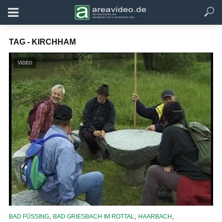
TAG - KIRCHHAM
VIDEO
,
,
,
BAD FÜSSING
BAD GRIESBACH IM ROTTAL
HAARBACH