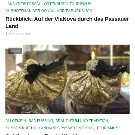
,
,
,
LANDKREIS PASSAU
ORTENBURG
TOURISMUS
,
VILSHOFEN AN DER DONAU
VOF-TV RÜCKBLICK
Rückblick: Auf der ViaNova durch das Passauer
Land
1 Min. Lesezeit
VIDEO
,
,
,
ALLGEMEIN
BAD FÜSSING
BRAUCHTUM UND TRADITION
,
,
,
KUNST & KULTUR
LANDKREIS PASSAU
POCKING
TOURISMUS