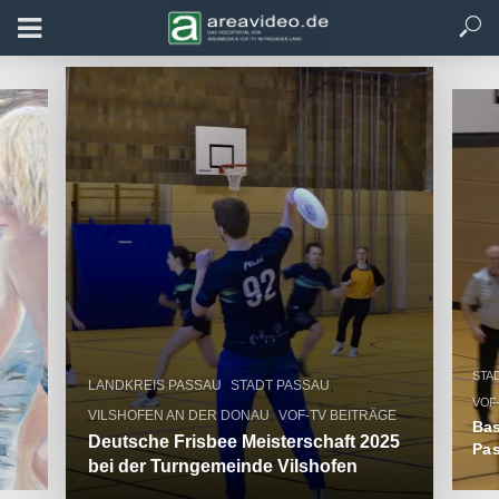
STA
,
,
LANDKREIS PASSAU
STADT PASSAU
VOF
,
VILSHOFEN AN DER DONAU
VOF-TV BEITRÄGE
Bas
Deutsche Frisbee Meisterschaft 2025
Pas
bei der Turngemeinde Vilshofen