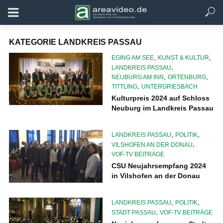
KATEGORIE LANDKREIS PASSAU
,
,
EGING AM SEE
KUNST & KULTUR
,
LANDKREIS PASSAU
,
,
NEUBURG AM INN
ORTENBURG
,
TITTLING
UNTERGRIESBACH
Kulturpreis 2024 auf Schloss
Neuburg im Landkreis Passau
,
,
LANDKREIS PASSAU
POLITIK
,
VILSHOFEN AN DER DONAU
VOF-TV BEITRÄGE
CSU Neujahrsempfang 2024
in Vilshofen an der Donau
,
,
LANDKREIS PASSAU
POLITIK
,
STADT PASSAU
VOF-TV BEITRÄGE