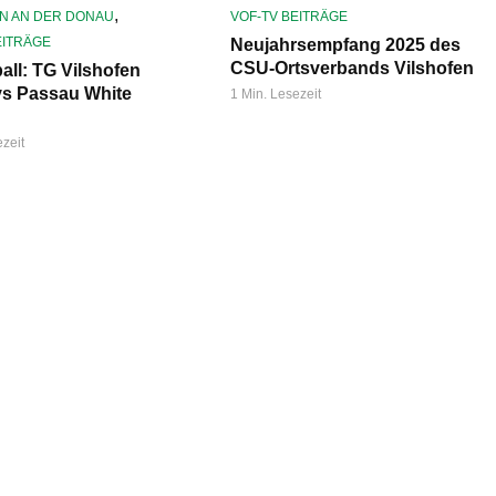
,
N AN DER DONAU
VOF-TV BEITRÄGE
EITRÄGE
Neujahrsempfang 2025 des
CSU-Ortsverbands Vilshofen
all: TG Vilshofen
vs Passau White
1 Min. Lesezeit
ezeit