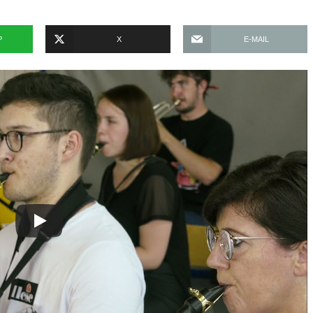
P
X
E-MAIL