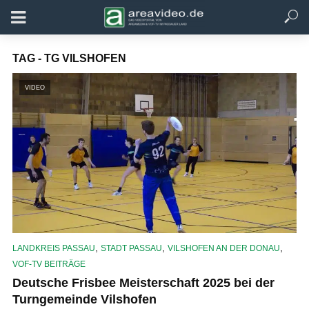
TAG - TG VILSHOFEN
VIDEO
,
,
,
LANDKREIS PASSAU
STADT PASSAU
VILSHOFEN AN DER DONAU
VOF-TV BEITRÄGE
Deutsche Frisbee Meisterschaft 2025 bei der
Turngemeinde Vilshofen