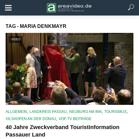
TAG - MARIA DENKMAYR
VIDEO
,
,
,
,
ALLGEMEIN
LANDKREIS PASSAU
NEUBURG AM INN
TOURISMUS
,
VILSHOFEN AN DER DONAU
VOF-TV BEITRÄGE
40 Jahre Zweckverband Touristinformation
Passauer Land