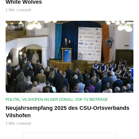
White Wolves
1 Min. Lesezeit
VIDEO
,
,
POLITIK
VILSHOFEN AN DER DONAU
VOF-TV BEITRÄGE
Neujahrsempfang 2025 des CSU-Ortsverbands
Vilshofen
1 Min. Lesezeit